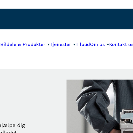
Bildele & Produkter
Tjenester
Tilbud
Om os
Kontakt o
 hjælpe dig
afladet