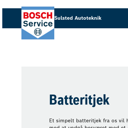
Sulsted Autoteknik
Batteritjek
Et simpelt batteritjek fra os vil
med at undgå besværet med et 