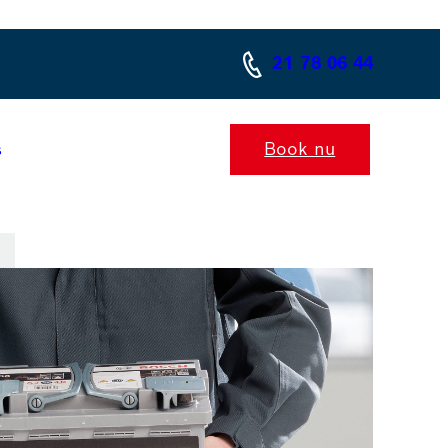
21 78 06 44
Book nu
s