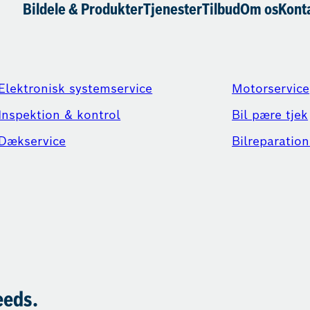
Bildele & Produkter
Tjenester
Tilbud
Om os
Kont
Elektronisk systemservice
Motorservice
Inspektion & kontrol
Bil pære tjek
Dækservice
Bilreparation
eeds.