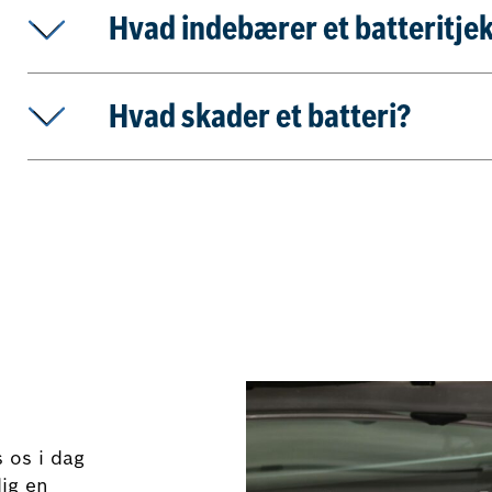
Hvad indebærer et batteritje
Hvad skader et batteri?
 os i dag
dig en