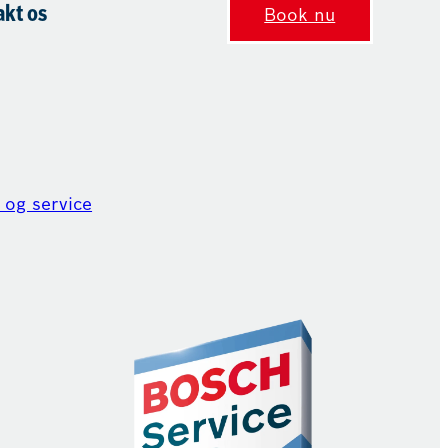
akt os
Book nu
 og service